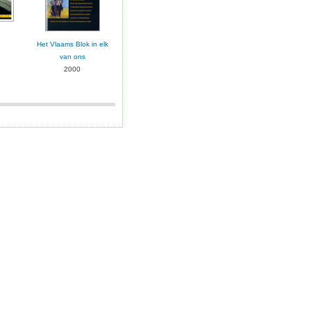
Het Vlaams Blok in elk
van ons
2000