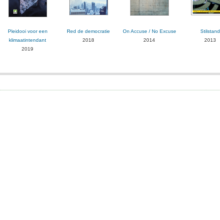
Pleidooi voor een
Red de democratie
On Accuse / No Excuse
Stilstand
klimaatintendant
2018
2014
2013
2019